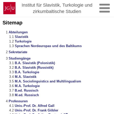
Zum
Johannes
Institut für Slavistik, Turkologie und
Inhalt
Gutenberg-
zirkumbaltische Studien
springen
Universität
Mainz
Sitemap
Abteilungen
Slavistik
Turkologie
Sprachen Nordeuropas und des Baltikums
Sekretariate
Studiengänge
B.A. Slavistik (Polonistik)
B.A. Slavistik (Russistik)
B.A. Turkologie
M.A. Slavistik
M.A. Sociolinguistics and Multilingualism
M.A. Turkologie
B.ed. Russisch
M.ed. Russisch
Professuren
Univ.-Prof. Dr. Alfred Gall
Univ.-Prof. Dr. Frank Göbler