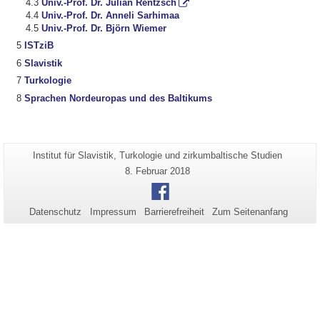
Univ.-Prof. Dr. Julian Rentzsch
Univ.-Prof. Dr. Anneli Sarhimaa
Univ.-Prof. Dr. Björn Wiemer
ISTziB
Slavistik
Turkologie
Sprachen Nordeuropas und des Baltikums
Zusätzliche
Seiten-
Institut für Slavistik, Turkologie und zirkumbaltische Studien
Name:
Informationen
Letzte
8. Februar 2018
Aktualisierung:
zu
Facebook
dieser
Datenschutz
Impressum
Barrierefreiheit
Zum Seitenanfang
Seite